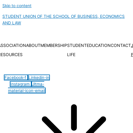
Skip to content
STUDENT UNION OF THE SCHOOL OF BUSINESS, ECONOMICS
AND LAW
ASSOCIATION
ABOUT
MEMBERSHIP
STUDENT
EDUCATION
CONTACT
RESOURCES
LIFE
Hamburger Toggle Menu
Facebook-f
Linkedin-in
Instagram
Jltma-
material-icon-email