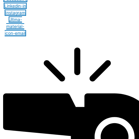
Linkedin-in
Instagram
Jltma-
material-
icon-email