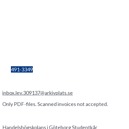
+46(0
)
72 333 06 60
Lilla Bergsgatan 4
411 28 Göteborg
Box 680
405 30 Göteborg
Organisation
number:
857206-3603
Bg:
491-3349
Invoice by email
inbox.lev.309137@arkivplats.se
Only PDF-files. Scanned invoices not accepted.
Invoice by paper
Handelshögskolans i Göteborg Studentkår