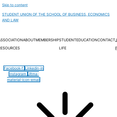
Skip to content
STUDENT UNION OF THE SCHOOL OF BUSINESS, ECONOMICS
AND LAW
ASSOCIATION
ABOUT
MEMBERSHIP
STUDENT
EDUCATION
CONTACT
RESOURCES
LIFE
Hamburger Toggle Menu
Facebook-f
Linkedin-in
Instagram
Jltma-
material-icon-email