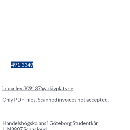
+46(0
)
72 333 06 60
Lilla Bergsgatan 4
411 28 Göteborg
Box 680
405 30 Göteborg
Organisation
number:
857206-3603
Bg:
491-3349
Invoice by email
inbox.lev.309137@arkivplats.se
Only PDF-files. Scanned invoices not accepted.
Invoice by paper
Handelshögskolans i Göteborg Studentkår
LIN3807 Scancloud