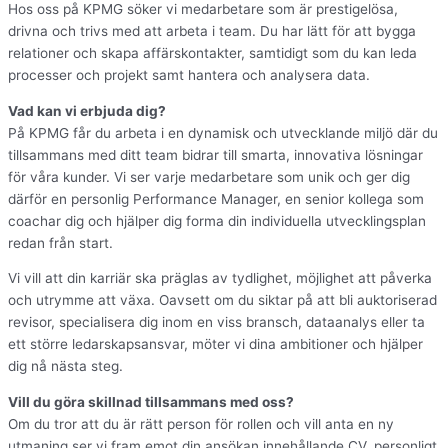
Hos oss på KPMG söker vi medarbetare som är prestigelösa,
drivna och trivs med att arbeta i team. Du har lätt för att bygga
relationer och skapa affärskontakter, samtidigt som du kan leda
processer och projekt samt hantera och analysera data.
Vad kan vi erbjuda dig?
På KPMG får du arbeta i en dynamisk och utvecklande miljö där du
tillsammans med ditt team bidrar till smarta, innovativa lösningar
för våra kunder. Vi ser varje medarbetare som unik och ger dig
därför en personlig Performance Manager, en senior kollega som
coachar dig och hjälper dig forma din individuella utvecklingsplan
redan från start.
Vi vill att din karriär ska präglas av tydlighet, möjlighet att påverka
och utrymme att växa. Oavsett om du siktar på att bli auktoriserad
revisor, specialisera dig inom en viss bransch, dataanalys eller ta
ett större ledarskapsansvar, möter vi dina ambitioner och hjälper
dig nå nästa steg.
Vill du göra skillnad tillsammans med oss?
Om du tror att du är rätt person för rollen och vill anta en ny
utmaning ser vi fram emot din ansökan innehållande CV, personligt