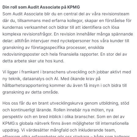
Din roll som Audit Associate på KPMG
Som Audit Associate blir du en central del av våra revisionsteam
där du, tillsammans med erfarna kollegor, skapar en förståelse för
kundernas verksamhet och bidrar till att identifiera och lösa
komplexa revisionsfrågor. En revision innehåller många spännande
delar: alltifrån intervjuer med nyckelpersoner hos våra kunder till
granskning av företagsspecifika processer, enskilda
redovisningsposter och hela finansiella rapporter. En stor del av
detta arbete sker ute hos kund.
Vi ligger i framkant i branschens utveckling och jobbar aktivt med
ny teknik, dataanalys och AI. Med ökande krav på
hållbarhetsrapportering kommer du även få insyn i och bidra till
granskning av detta område.
Hos oss får du en brant utvecklingskurva genom utbildning, stöd
och kontinuerligt lärande. Rollen innebär nya möten, nya
perspektiv och en bred inblick i olika branscher. Som en del av
KPMG:s globala nätverk finns även möjligheter till internationella
uppdrag. Vi värdesätter mångfald och inkluderande team,
eftersom olika erfarenheter gör oss starkare – både som kollegor