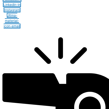
Linkedin-in
Instagram
Jltma-
material-
icon-email